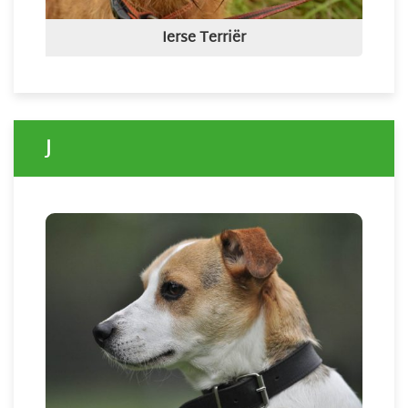
Ierse Terriër
J