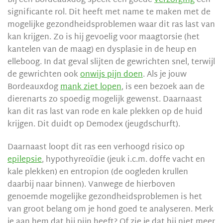
Bij een Bordeauxdog speelt een goede
verzorging
een
significante rol. Dit heeft met name te maken met de
mogelijke gezondheidsproblemen waar dit ras last van
kan krijgen. Zo is hij gevoelig voor maagtorsie (het
kantelen van de maag) en dysplasie in de heup en
elleboog. In dat geval slijten de gewrichten snel, terwijl
de gewrichten ook
onwijs pijn doen
. Als je jouw
Bordeauxdog
mank ziet lopen
, is een bezoek aan de
dierenarts zo spoedig mogelijk gewenst. Daarnaast
kan dit ras last van rode en kale plekken op de huid
krijgen. Dit duidt op Demodex (jeugdschurft).
Daarnaast loopt dit ras een verhoogd risico op
epilepsie
, hypothyreoïdie (jeuk i.c.m. doffe vacht en
kale plekken) en entropion (de oogleden krullen
daarbij naar binnen). Vanwege de hierboven
genoemde mogelijke gezondheidsproblemen is het
van groot belang om je hond goed te analyseren. Merk
je aan hem dat hij pijn heeft? Of zie je dat hij niet meer