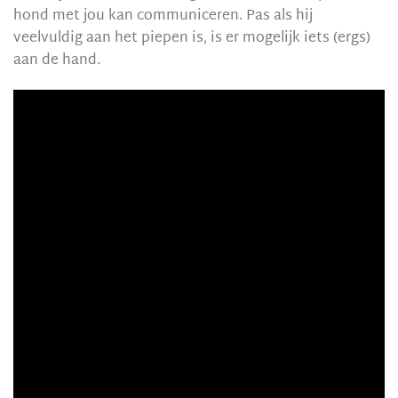
hond met jou kan communiceren. Pas als hij
veelvuldig aan het piepen is, is er mogelijk iets (ergs)
aan de hand.