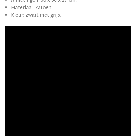
Afmetingen: 36 x 50 x 27 cm.
Materiaal: katoen.
Kleur: zwart met grijs.