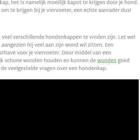
ap, het is namelijk moeilijk kapot te krijgen door je hond.
 om te krijgen bij je viervoeter, een echte aanrader dus!
m veel verschillende hondenkappen te vinden zijn. Let wel
aangezien hij veel aan zijn wond wil zitten. Een
thave voor je viervoeter. Door middel van een
lijk schone wonden houden en kunnen de
wonden
goed
og de veelgestelde vragen over een hondenkap.