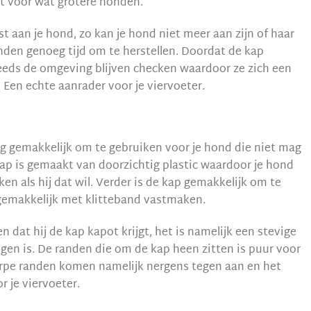
kt voor wat grotere honden.
st aan je hond, zo kan je hond niet meer aan zijn of haar
den genoeg tijd om te herstellen. Doordat de kap
eeds de omgeving blijven checken waardoor ze zich een
 Een echte aanrader voor je viervoeter.
g gemakkelijk om te gebruiken voor je hond die niet mag
p is gemaakt van doorzichtig plastic waardoor je hond
en als hij dat wil. Verder is de kap gemakkelijk om te
m gemakkelijk met klitteband vastmaken.
 dat hij de kap kapot krijgt, het is namelijk een stevige
jgen is. De randen die om de kap heen zitten is puur voor
erpe randen komen namelijk nergens tegen aan en het
r je viervoeter.