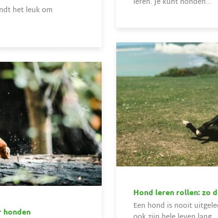
leren. Je kunt honden...
indt het leuk om
Hond leren rollen: zo d
Een hond is nooit uitgel
r honden
ook zijn hele leven lang...