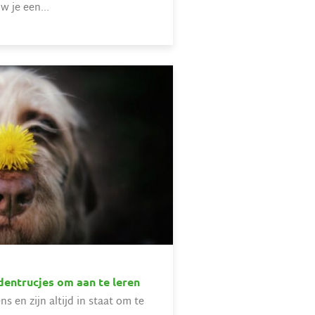
 je een...
ndentrucjes om aan te leren
 en zijn altijd in staat om te