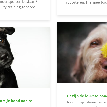
hondensporten bestaan?
apporteren. Hiermee bouw
lity training gehoord,...
Dit zijn de leukste ho
om je hond aan te
Honden zijn slimme wezens