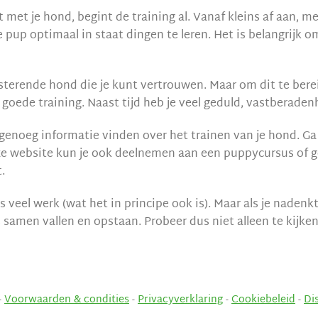
 met je hond, begint de training al. Vanaf kleins af aan, m
 pup optimaal in staat dingen te leren. Het is belangrijk o
sterende hond die je kunt vertrouwen. Maar om dit te bereik
goede training. Naast tijd heb je veel geduld, vastberade
enoeg informatie vinden over het trainen van je hond. Ga
eze website kun je ook deelnemen aan een puppycursus of 
.
s veel werk (wat het in principe ook is). Maar als je nadenkt 
 samen vallen en opstaan. Probeer dus niet alleen te kijke
-
Voorwaarden & condities
-
Privacyverklaring
-
Cookiebeleid
-
Di