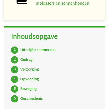
molossers en sennenhonden
.
Inhoudsopgave
Uiterlijke kenmerken
Gedrag
Verzorging
Opvoeding
Beweging
Geschiedenis