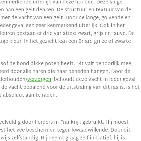
 kenmerkende uiterlijk van deze honden. Deze lange
aan een geit denken. De structuur en textuur van de
 met de vacht van een geit. Door de lange, golvende en
ieder geval een zeer kenmerkend uiterlijk. Ook in het
leuren bestaan er drie variaties: zwart, grijs en fauve. De
e kleur. In het gezicht kan een Briard grijze of zwarte
lsof de hond dikke poten heeft. Dit valt behoorlijk mee;
erd door alle haren die naar beneden hangen. Door de
nderhouden/
verzorgen
, behoudt deze vacht in ieder geval
n de vacht bepalend voor de uitstraling van dit ras is, is het
 absoluut aan te raden.
eelvuldig door herders in Frankrijk gebruikt. Hij moest
oest het vee beschermen tegen kwaadwillende. Door dit
ijs zelfstandig. Hij neemt graag zelf initiatief, hij is