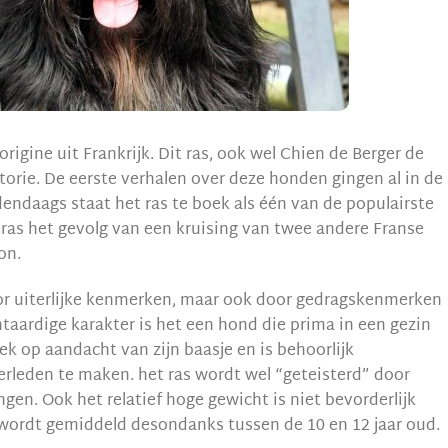
igine uit Frankrijk. Dit ras, ook wel Chien de Berger de
torie. De eerste verhalen over deze honden gingen al in de
ndaags staat het ras te boek als één van de populairste
t ras het gevolg van een kruising van twee andere Franse
on.
oor uiterlijke kenmerken, maar ook door gedragskenmerken
taardige karakter is het een hond die prima in een gezin
k op aandacht van zijn baasje en is behoorlijk
verleden te maken. het ras wordt wel “geteisterd” door
ngen. Ook het relatief hoge gewicht is niet bevorderlijk
d wordt gemiddeld desondanks tussen de 10 en 12 jaar oud.