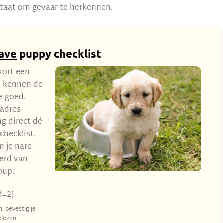
n staat om gevaar te herkennen.
ave
puppy checklist
kort een
j kennen de
te goed.
ladres
g direct dé
checklist.
m je nare
kerd van
pup.
d=2]
, bevestig je
lezen.