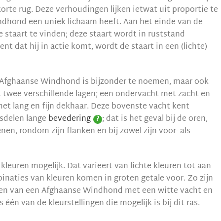
 korte rug. Deze verhoudingen lijken ietwat uit proportie te
ndhond een uniek lichaam heeft. Aan het einde van de
e staart te vinden; deze staart wordt in ruststand
 dat hij in actie komt, wordt de staart in een (lichte)
n Afghaanse Windhond is bijzonder te noemen, maar ook
it twee verschillende lagen; een ondervacht met zacht en
et lang en fijn dekhaar. Deze bovenste vacht kent
sdelen lange
bevedering
; dat is het geval bij de oren,
?
en, rondom zijn flanken en bij zowel zijn voor- als
ei kleuren mogelijk. Dat varieert van lichte kleuren tot aan
naties van kleuren komen in groten getale voor. Zo zijn
inden van een Afghaanse Windhond met een witte vacht en
 één van de kleurstellingen die mogelijk is bij dit ras.