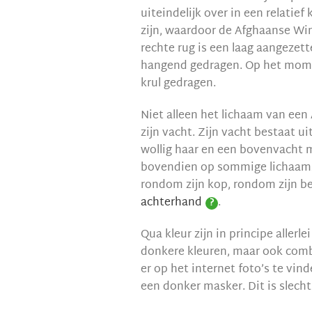
uiteindelijk over in een relatief
zijn, waardoor de Afghaanse Wi
rechte rug is een laag aangezett
hangend gedragen. Op het moment
krul gedragen.
Niet alleen het lichaam van ee
zijn vacht. Zijn vacht bestaat u
wollig haar en een bovenvacht m
bovendien op sommige lichaam
rondom zijn kop, rondom zijn ben
achterhand
.
?
Qua kleur zijn in principe allerl
donkere kleuren, maar ook combi
er op het internet foto’s te v
een donker masker. Dit is slechts