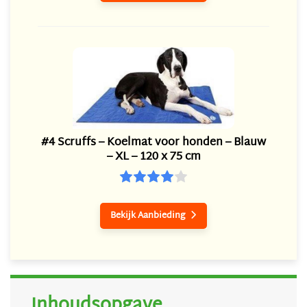
#4 Scruffs – Koelmat voor honden – Blauw
– XL – 120 x 75 cm
Bekijk Aanbieding

Inhoudsopgave