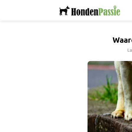
Ga
naar
inhoud
Waar
La