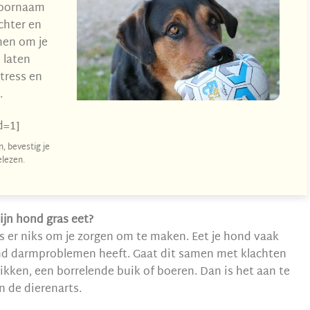
 voornaam
chter en
men om je
 laten
tress en
.
d=1]
, bevestig je
lezen.
ijn hond gras eet?
is er niks om je zorgen om te maken. Eet je hond vaak
hond darmproblemen heeft. Gaat dit samen met klachten
likken, een borrelende buik of boeren. Dan is het aan te
 de dierenarts.