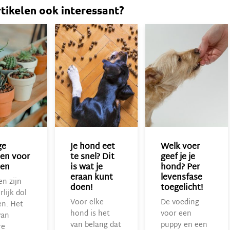
rtikelen ook interessant?
ge
Je hond eet
Welk voer
ten voor
te snel? Dit
geef je je
en
is wat je
hond? Per
eraan kunt
levensfase
n zijn
doen!
toegelicht!
lijk dol
Voor elke
De voeding
en. Het
hond is het
voor een
van
van belang dat
puppy en een
re