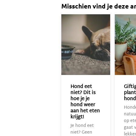
Misschien vind je deze a
Hond eet
Gifti
niet? Dit is
plan
hoe je je
hond
hond weer
Honde
aan het eten
natuur
krijgt!
op et
Je hond eet
gaat 
niet? Geen
lekke