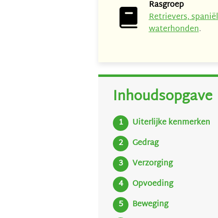
Rasgroep
Retrievers, spanië
waterhonden
.
Inhoudsopgave
Uiterlijke kenmerken
Gedrag
Verzorging
Opvoeding
Beweging