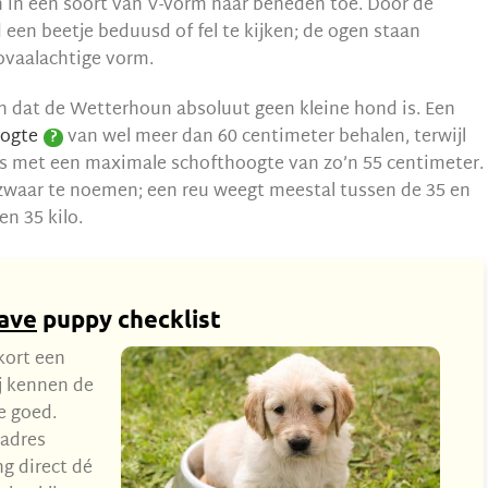
n in een soort van V-vorm naar beneden toe. Door de
ijd een beetje beduusd of fel te kijken; de ogen staan
ovaalachtige vorm.
n dat de Wetterhoun absoluut geen kleine hond is. Een
oogte
van wel meer dan 60 centimeter behalen, terwijl
?
 is met een maximale schofthoogte van zo’n 55 centimeter.
 zwaar te noemen; een reu weegt meestal tussen de 35 en
en 35 kilo.
ave
puppy checklist
kort een
j kennen de
te goed.
ladres
g direct dé