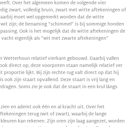
 heeft. Over het algemeen komen de volgende vier
ledig zwart, volledig bruin, zwart met witte aftekeningen of
Daarbij moet wel opgemerkt worden dat de witte
ig wit zijn; de benaming “schimmel” is bij sommige honden
epassing. Ook is het mogelijk dat de witte aftekeningen de
vacht eigenlijk als “wit met zwarte aftekeningen”
en Wetterhoun relatief vierkant gebouwd. Daarbij vallen
ook direct op; deze voorpoten staan namelijk relatief ver
 proportie lijkt. Bij zijn rechte rug valt direct op dat hij
is ook zijn staart opvallend. Deze staart is vrij lang en
edragen. Soms zie je ook dat de staart in een krul lángs
e zien en ademt ook één en al kracht uit. Over het
aftekeningen terug (wit of zwart), waarbij de lange
 kleuren kan rekenen. Zijn oren zijn laag aangezet, worden