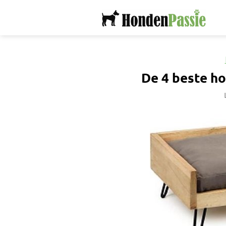
Ga
naar
inhoud
De 4 beste h