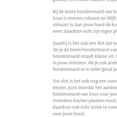
gewoon even wilt relaxen, is da
Bij de beste hondenmand van ho
hout is immers robuust en blijft
robuust is, kan jouw hond de k
weet daardoor echt zijn eigen ple
Daarbij is het ook een feit dat
Als je de beste hondenmand van h
hondenmand straalt klasse uit, h
in jouw interieur. Als je ook a
hondenmand er in ieder geval per
Tot slot is het ook nog een vo
kiezen. Juist doordat het aanbod
hondenmand van hout voor jouw
meerdere houten planken nooit 
daardoor ook echt uniek te noem
voor jouw hond.