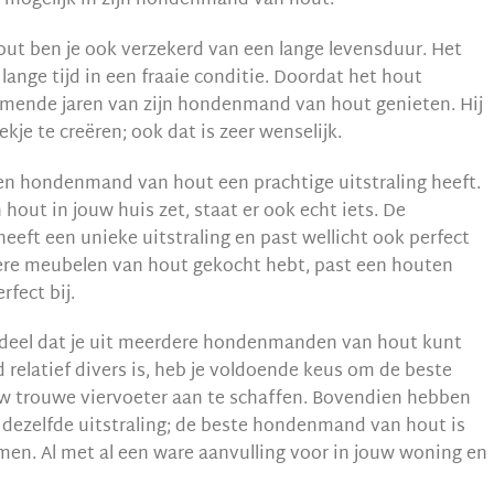
t mogelijk in zijn hondenmand van hout.
ut ben je ook verzekerd van een lange levensduur. Het
 lange tijd in een fraaie conditie. Doordat het hout
omende jaren van zijn hondenmand van hout genieten. Hij
kje te creëren; ook dat is zeer wenselijk.
 een hondenmand van hout een prachtige uitstraling heeft.
out in jouw huis zet, staat er ook echt iets. De
eeft een unieke uitstraling en past wellicht ook perfect
ndere meubelen van hout gekocht hebt, past een houten
fect bij.
ordeel dat je uit meerdere hondenmanden van hout kunt
 relatief divers is, heb je voldoende keus om de beste
 trouwe viervoeter aan te schaffen. Bovendien hebben
dezelfde uitstraling; de beste hondenmand van hout is
en. Al met al een ware aanvulling voor in jouw woning en