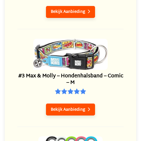
Bekijk Aanbieding

#3 Max & Molly – Hondenhalsband – Comic
– M
Bekijk Aanbieding
