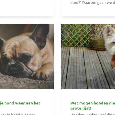
eten?’ Daarom gaan we da
 je hond weer aan het
Wat mogen honden niet
grote lijst!