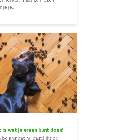
en lekker, maar ze mogen
 je je...
t is wat je eraan kunt doen!
 belang dat hij dagelijks de