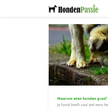
Ga
naar
inhoud
Waarom eten honden gras?
Je hond heeft vast wel eens he