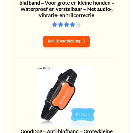
blafband – Voor grote en kleine honden –
Waterproef en verstelbaar – Met audio-,
vibratie- en trilcorrectie
Bekijk Aanbieding

GoodDog – Anti-blafband – Grote/kleine