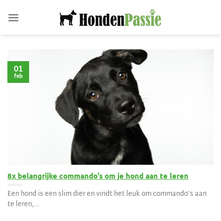
Ga
naar
inhoud
01
feb
8x belangrijke commando’s om je hond aan te leren
Een hond is een slim dier en vindt het leuk om commando’s aan
te leren,...