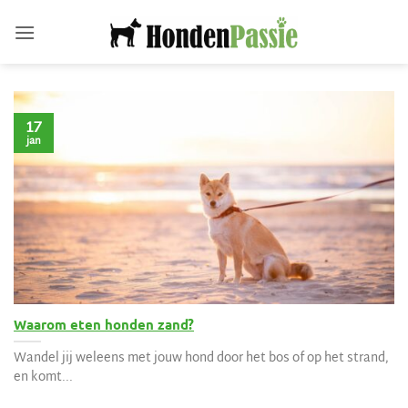
Ga
naar
inhoud
17
jan
Waarom eten honden zand?
Wandel jij weleens met jouw hond door het bos of op het strand,
en komt...