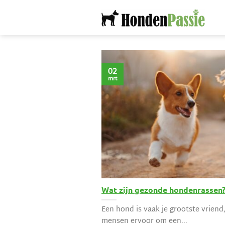
Ga
naar
inhoud
02
mrt
Wat zijn gezonde hondenrassen
Een hond is vaak je grootste vrien
mensen ervoor om een...