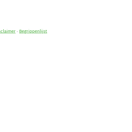
sclaimer
-
Begrippenlijst