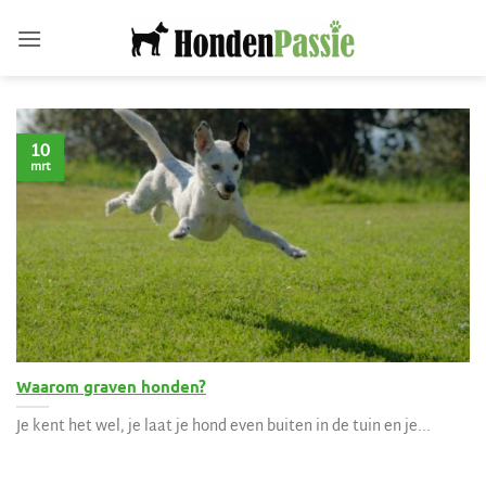
Ga
naar
inhoud
10
mrt
Waarom graven honden?
Je kent het wel, je laat je hond even buiten in de tuin en je...