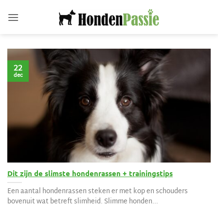
Ga
naar
inhoud
22
dec
Dit zijn de slimste hondenrassen + trainingstips
Een aantal hondenrassen steken er met kop en schouders
bovenuit wat betreft slimheid. Slimme honden...