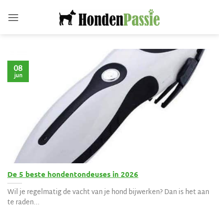
Ga
naar
inhoud
08
jun
De 5 beste hondentondeuses in 2026
Wil je regelmatig de vacht van je hond bijwerken? Dan is het aan
te raden...