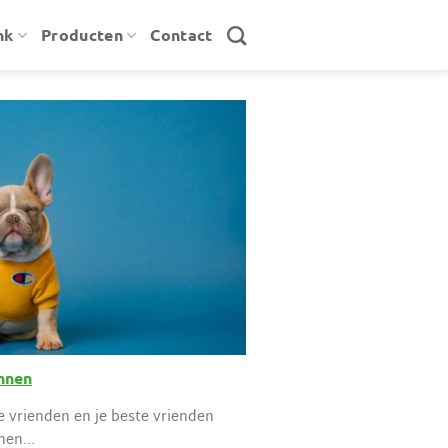
nk
Producten
Contact
nnen
 vrienden en je beste vrienden
nen...