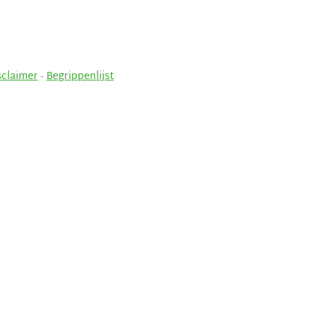
sclaimer
-
Begrippenlijst