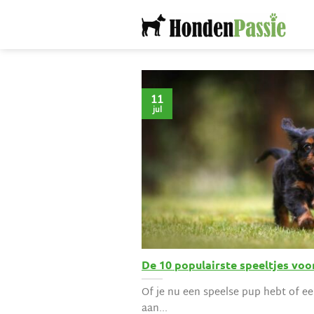
Ga
naar
inhoud
11
jul
De 10 populairste speeltjes voo
Of je nu een speelse pup hebt of e
aan...