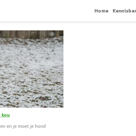
Home
Kennisba
 kou
len en je moet je hond