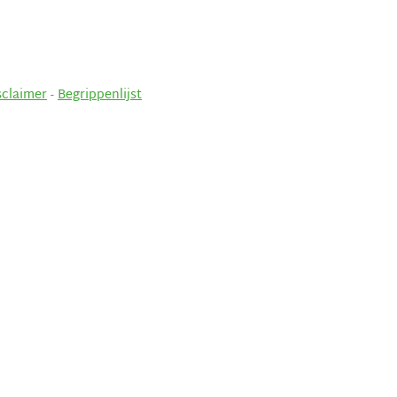
sclaimer
-
Begrippenlijst