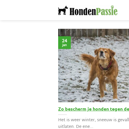
Ga
naar
inhoud
24
jan
Zo bescherm je honden tegen de
Het is weer winter, sneeuw is geval
uitlaten. De ene...