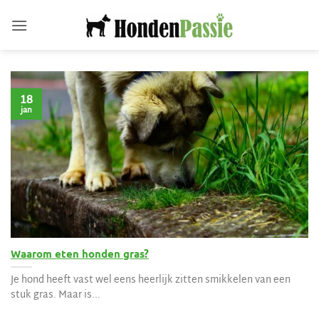
Ga
naar
inhoud
18
jan
Waarom eten honden gras?
Je hond heeft vast wel eens heerlijk zitten smikkelen van een
stuk gras. Maar is...