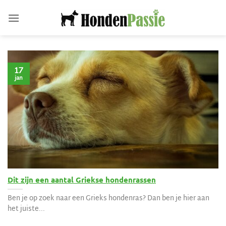
Ga
naar
inhoud
17
jan
Dit zijn een aantal Griekse hondenrassen
Ben je op zoek naar een Grieks hondenras? Dan ben je hier aan
het juiste...