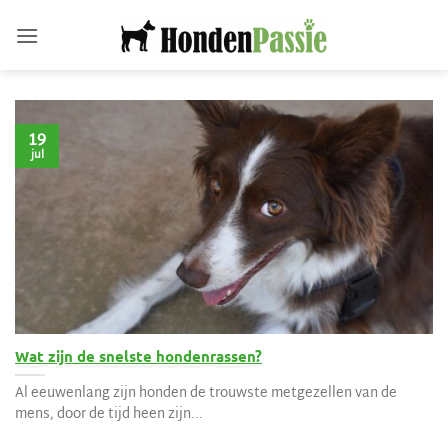
Ga
naar
inhoud
19
jul
Wat zijn de snelste hondenrassen?
Al eeuwenlang zijn honden de trouwste metgezellen van de
mens, door de tijd heen zijn...