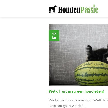
Ga
naar
inhoud
17
jan
Welk fruit mag een hond eten?
We krijgen vaak de vraag: ‘Welk fr
Daarom gaan we dat...