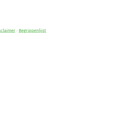
sclaimer
-
Begrippenlijst